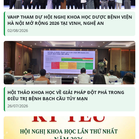
VAHP THAM DỰ HỘI NGHỊ KHOA HỌC DƯỢC BỆNH VIỆN
HÀ NỘI MỞ RỘNG 2026 TẠI VINH, NGHỆ AN
02/08/2026
HỘI THẢO KHOA HỌC VỀ GIẢI PHÁP ĐỘT PHÁ TRONG
ĐIỀU TRỊ BỆNH BẠCH CẦU TỦY MẠN
26/07/2026