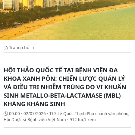
Trang chủ
›
HỘI THẢO QUỐC TẾ TẠI BỆNH VIỆN ĐA
KHOA XANH PÔN: CHIẾN LƯỢC QUẢN LÝ
VÀ ĐIỀU TRỊ NHIỄM TRÙNG DO VI KHUẨN
SINH METALLO-BETA-LACTAMASE (MBL)
KHÁNG KHÁNG SINH
00:00 · 02/07/2026 · ThS Lê Quốc Thịnh-Phó chánh văn phòng,
Hội Dược sĩ Bệnh viện Việt Nam · 912 lượt xem