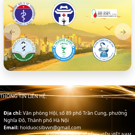
←
→
Previous
Next
THÔNG TIN LIÊN HỆ:
Địa chỉ:
Văn phòng Hội, số 89 phố Trần Cung, phường
Nghĩa Đô, Thành phố Hà Nội
Email:
hoiduocsibvvn@gmail.com
@2025 HỘI DƯỢC SĨ BỆNH VIỆN VIỆT NAM